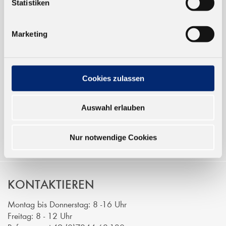
Statistiken
TRUSTED SHOP
Marketing
ONLINESHOP
Verkauf nur an Unternehmer,
Cookies zulassen
Gewerbetreibende und öffentliche
Institutionen, nicht an Verbraucher im
Auswahl erlauben
Sinne des § 13 BGB. Alle Preise in Euro
zzgl. gesetzl. MwSt.
Nur notwendige Cookies
KONTAKTIEREN
Montag bis Donnerstag: 8 -16 Uhr
Freitag: 8 - 12 Uhr