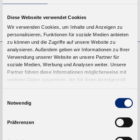
Diese Webseite verwendet Cookies
© KLEIBERIT SE & CO. KG, Max-Becker-Str. 4, 76356 Weingarten,
Wir verwenden Cookies, um Inhalte und Anzeigen zu
Germany
personalisieren, Funktionen für soziale Medien anbieten
zu können und die Zugriffe auf unsere Website zu
analysieren. Außerdem geben wir Informationen zu Ihrer
Verwendung unserer Website an unsere Partner für
EINKAUFEN
soziale Medien, Werbung und Analysen weiter. Unsere
NEUKUNDEN
Partner führen diese Informationen möglicherweise mit
VERSAND UND ZAHLUNG
weiteren Daten zusammen, die Sie ihnen bereitgestellt
haben oder die sie im Rahmen Ihrer Nutzung der Dienste
gesammelt haben.
Einwilligungsauswahl
EINFACH BEZAHLEN
Notwendig
Präferenzen