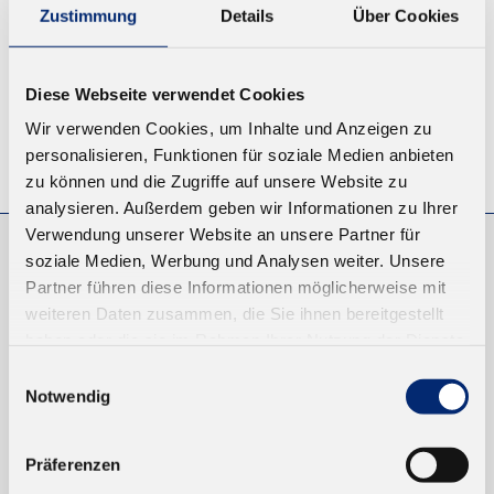
Zustimmung
Details
Über Cookies
Diese Webseite verwendet Cookies
Wir verwenden Cookies, um Inhalte und Anzeigen zu
personalisieren, Funktionen für soziale Medien anbieten
© KLEIBERIT SE & CO. KG, Max-Becker-Str. 4, 76356 Weingarten,
Germany
zu können und die Zugriffe auf unsere Website zu
analysieren. Außerdem geben wir Informationen zu Ihrer
Verwendung unserer Website an unsere Partner für
soziale Medien, Werbung und Analysen weiter. Unsere
EINKAUFEN
Partner führen diese Informationen möglicherweise mit
weiteren Daten zusammen, die Sie ihnen bereitgestellt
NEUKUNDEN
haben oder die sie im Rahmen Ihrer Nutzung der Dienste
VERSAND UND ZAHLUNG
gesammelt haben.
Einwilligungsauswahl
Notwendig
EINFACH BEZAHLEN
Präferenzen