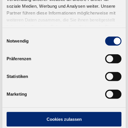
DATENBLÄTTER
soziale Medien, Werbung und Analysen weiter. Unsere
Partner führen diese Informationen möglicherweise mit
weiteren Daten zusammen, die Sie ihnen bereitgestellt
haben oder die sie im Rahmen Ihrer Nutzung der Dienste
Technisches
gesammelt haben.
Datenblatt
,
Infoblatt
Einwilligungsauswahl
Datenblatt
Notwendig
Sicherheitsdate
Sicherheitsdatenblatt
Präferenzen
nblatt
Statistiken
DAZU PASST
Marketing
Cookies zulassen