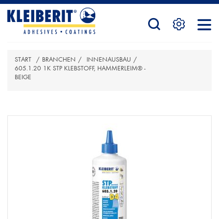
STARTSEITE
START
/
BRANCHEN
/
INNENAUSBAU
/
PRODUKTE
605.1.20 1K STP KLEBSTOFF, HAMMERLEIM® -
BEIGE
ATTRIBUTBEZEICHNUNG
ATTRIBUTWERT
SERVICE
KONTAKTFORMULAR
HÄNDLERSUCHE