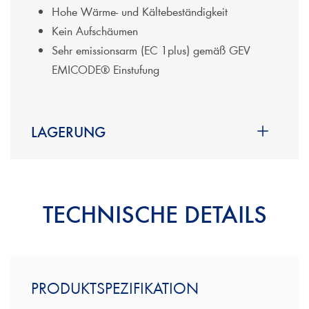
Hohe Wärme- und Kältebeständigkeit
Kein Aufschäumen
Sehr emissionsarm (EC 1plus) gemäß GEV
EMICODE® Einstufung
LAGERUNG
Klebstoff sorgfältig vor Feuchtigkeitseinwirkung
schützen
TECHNISCHE DETAILS
Angebrochene Gebinde kurzfristig verbrauchen
Gebinde kühl und trocken lagern
Im luftdicht verschlossenen Gebinde bei 20°C
ca. 9 Monate lagerfähig
PRODUKTSPEZIFIKATION