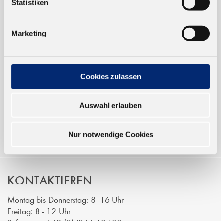
Statistiken
TRUSTED SHOP
Marketing
ONLINESHOP
Verkauf nur an Unternehmer,
Cookies zulassen
Gewerbetreibende und öffentliche
Institutionen, nicht an Verbraucher im
Auswahl erlauben
Sinne des § 13 BGB. Alle Preise in Euro
zzgl. gesetzl. MwSt.
Nur notwendige Cookies
KONTAKTIEREN
Montag bis Donnerstag: 8 -16 Uhr
Freitag: 8 - 12 Uhr