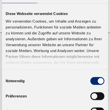
Diese Webseite verwendet Cookies
© KLEIBERIT SE & CO. KG, Max-Becker-Str. 4, 76356 Weingarten,
Wir verwenden Cookies, um Inhalte und Anzeigen zu
Germany
personalisieren, Funktionen für soziale Medien anbieten
zu können und die Zugriffe auf unsere Website zu
analysieren. Außerdem geben wir Informationen zu Ihrer
Verwendung unserer Website an unsere Partner für
EINKAUFEN
soziale Medien, Werbung und Analysen weiter. Unsere
NEUKUNDEN
Partner führen diese Informationen möglicherweise mit
VERSAND UND ZAHLUNG
weiteren Daten zusammen, die Sie ihnen bereitgestellt
haben oder die sie im Rahmen Ihrer Nutzung der Dienste
gesammelt haben.
Einwilligungsauswahl
EINFACH BEZAHLEN
Notwendig
Präferenzen