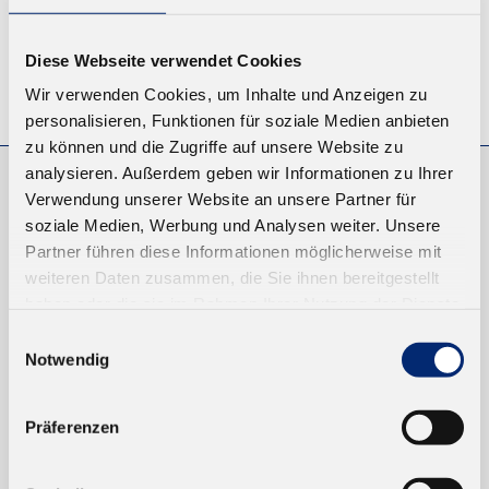
Diese Webseite verwendet Cookies
© KLEIBERIT SE & CO. KG, Max-Becker-Str. 4, 76356 Weingarten,
Wir verwenden Cookies, um Inhalte und Anzeigen zu
Germany
personalisieren, Funktionen für soziale Medien anbieten
zu können und die Zugriffe auf unsere Website zu
analysieren. Außerdem geben wir Informationen zu Ihrer
Verwendung unserer Website an unsere Partner für
EINKAUFEN
soziale Medien, Werbung und Analysen weiter. Unsere
NEUKUNDEN
Partner führen diese Informationen möglicherweise mit
VERSAND UND ZAHLUNG
weiteren Daten zusammen, die Sie ihnen bereitgestellt
haben oder die sie im Rahmen Ihrer Nutzung der Dienste
gesammelt haben.
Einwilligungsauswahl
EINFACH BEZAHLEN
Notwendig
Präferenzen