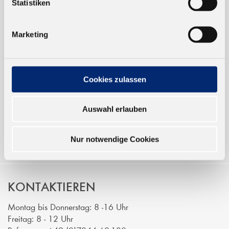
Statistiken
TRUSTED SHOP
Marketing
ONLINESHOP
Verkauf nur an Unternehmer,
Cookies zulassen
Gewerbetreibende und öffentliche
Institutionen, nicht an Verbraucher im
Auswahl erlauben
Sinne des § 13 BGB. Alle Preise in Euro
zzgl. gesetzl. MwSt.
Nur notwendige Cookies
KONTAKTIEREN
Montag bis Donnerstag: 8 -16 Uhr
Freitag: 8 - 12 Uhr