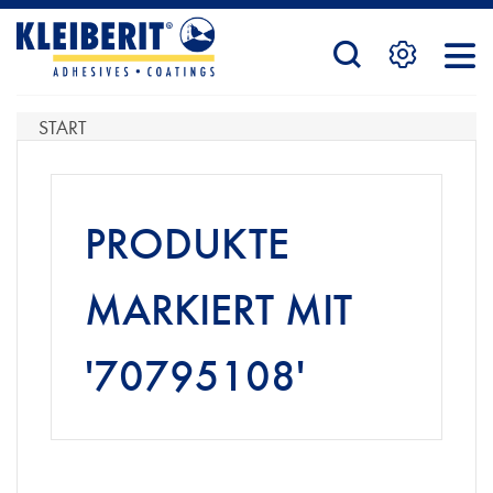
STARTSEITE
START
PRODUKTE
PRODUKTE
SERVICE
MARKIERT MIT
'70795108'
KONTAKTFORMULAR
HÄNDLERSUCHE