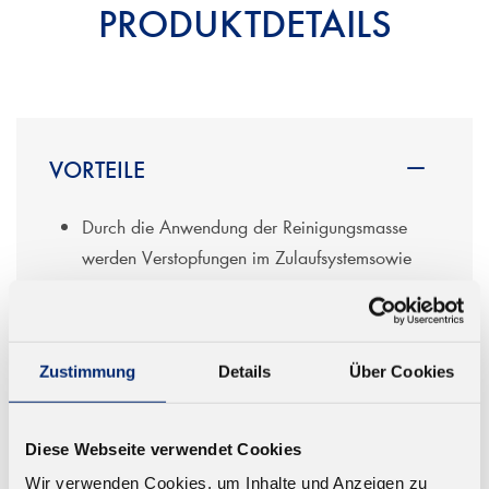
PRODUKTDETAILS
VORTEILE
Durch die Anwendung der Reinigungsmasse
werden Verstopfungen im Zulaufsystemsowie
reaktive Verschmutzungen an Auftragsgeräten
vermieden und Düsen offengehalten
Gleiche Verarbeitungstemperatur wie die
Zustimmung
Details
Über Cookies
KLEIBERIT PUR - Schmelzklebstoffe
Gutes Mischungsverhalten zum PUR - Klebstoff
Neutralisiert die Isocyanatreaktion
Diese Webseite verwendet Cookies
Wir verwenden Cookies, um Inhalte und Anzeigen zu