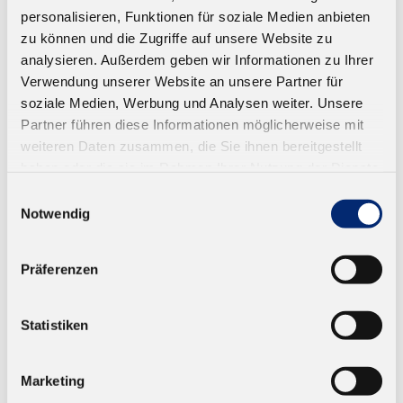
personalisieren, Funktionen für soziale Medien anbieten
ANWENDUNGSGEBIETE
zu können und die Zugriffe auf unsere Website zu
analysieren. Außerdem geben wir Informationen zu Ihrer
Verwendung unserer Website an unsere Partner für
Reinigung von Schmelz- und Auftragsgeräten
soziale Medien, Werbung und Analysen weiter. Unsere
bei wechselndem Einsatz von reaktiven PUR -
Partner führen diese Informationen möglicherweise mit
TECHNISCHE DETAILS
Schmelzklebstoffen und anderen nicht reaktiven
weiteren Daten zusammen, die Sie ihnen bereitgestellt
Schmelzklebstoffsystemen
haben oder die sie im Rahmen Ihrer Nutzung der Dienste
gesammelt haben.
Einwilligungsauswahl
Notwendig
PRODUKTSPEZIFIKATION
Präferenzen
Farbe
blau
Statistiken
EAN
4027616019833
Marketing