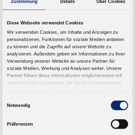
Zustimmung
Details
Über Cookies
Chemische
EVA-Copolymere
Basis
Diese Webseite verwendet Cookies
Verpackun
1000 Stück pro Palette
Wir verwenden Cookies, um Inhalte und Anzeigen zu
gserklärung
personalisieren, Funktionen für soziale Medien anbieten
zu können und die Zugriffe auf unsere Website zu
analysieren. Außerdem geben wir Informationen zu Ihrer
DATENBLÄTTER
Verwendung unserer Website an unsere Partner für
soziale Medien, Werbung und Analysen weiter. Unsere
Partner führen diese Informationen möglicherweise mit
weiteren Daten zusammen, die Sie ihnen bereitgestellt
haben oder die sie im Rahmen Ihrer Nutzung der Dienste
Technisches
Datenblatt
gesammelt haben.
Datenblatt
Einwilligungsauswahl
Notwendig
Sicherheitsdate
Sicherheitsdatenblatt
nblatt
Präferenzen