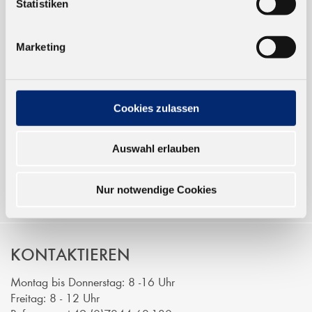
Statistiken
TRUSTED SHOP
Marketing
ONLINESHOP
Verkauf nur an Unternehmer,
Cookies zulassen
Gewerbetreibende und öffentliche
Institutionen, nicht an Verbraucher im
Auswahl erlauben
Sinne des § 13 BGB. Alle Preise in Euro
zzgl. gesetzl. MwSt.
Nur notwendige Cookies
KONTAKTIEREN
Montag bis Donnerstag: 8 -16 Uhr
Freitag: 8 - 12 Uhr