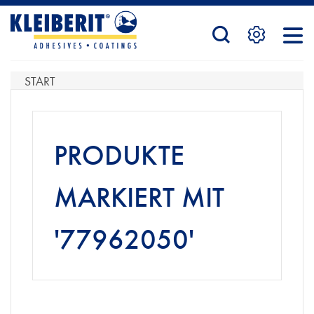
STARTSEITE
START
PRODUKTE
PRODUKTE
SERVICE
MARKIERT MIT
'77962050'
KONTAKTFORMULAR
HÄNDLERSUCHE