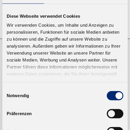
Diese Webseite verwendet Cookies
© KLEIBERIT SE & CO. KG, Max-Becker-Str. 4, 76356 Weingarten,
Wir verwenden Cookies, um Inhalte und Anzeigen zu
Germany
personalisieren, Funktionen für soziale Medien anbieten
zu können und die Zugriffe auf unsere Website zu
analysieren. Außerdem geben wir Informationen zu Ihrer
Verwendung unserer Website an unsere Partner für
EINKAUFEN
soziale Medien, Werbung und Analysen weiter. Unsere
NEUKUNDEN
Partner führen diese Informationen möglicherweise mit
VERSAND UND ZAHLUNG
weiteren Daten zusammen, die Sie ihnen bereitgestellt
haben oder die sie im Rahmen Ihrer Nutzung der Dienste
gesammelt haben.
Einwilligungsauswahl
EINFACH BEZAHLEN
Notwendig
Präferenzen