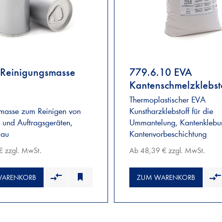
 Reinigungsmasse
779.6.10 EVA
Kantenschmelzklebsto
weiß
Thermoplastischer EVA
masse zum Reinigen von
Kunstharzklebstoff für die
 und Auftragsgeräten,
Ummantelung, Kantenklebu
lau
Kantenvorbeschichtung
€ zzgl. MwSt.
Ab 48,39 € zzgl. MwSt.
WARENKORB
ZUM WARENKORB