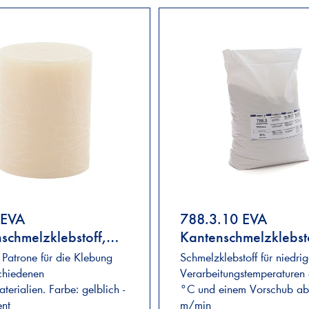
 EVA
788.3.10 EVA
schmelzklebstoff,
Kantenschmelzklebsto
elt
weiß
Patrone für die Klebung
Schmelzklebstoff für niedri
chiedenen
Verarbeitungstemperature
terialien. Farbe: gelblich -
°C und einem Vorschub ab
ent
m/min