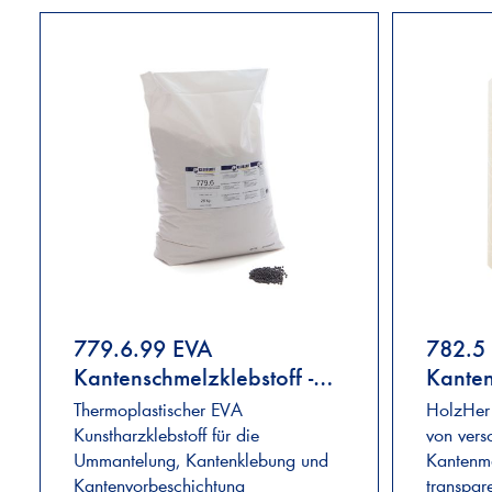
779.6.99 EVA
782.5
Kantenschmelzklebstoff -
Kanten
schwarz
Supram
Thermoplastischer EVA
HolzHer 
Kunstharzklebstoff für die
von vers
Ummantelung, Kantenklebung und
Kantenma
Kantenvorbeschichtung
transpar