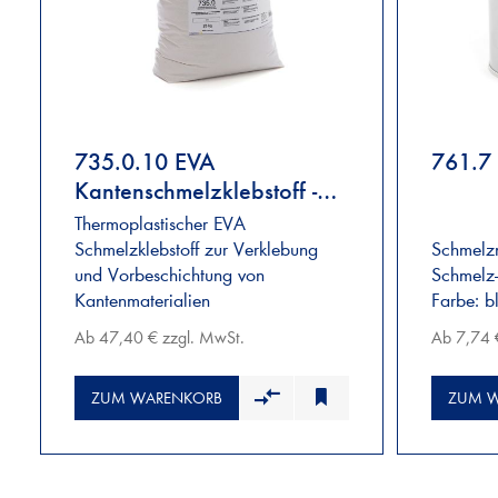
735.0.10 EVA
761.7
Kantenschmelzklebstoff -
weiß
Thermoplastischer EVA
Schmelzklebstoff zur Verklebung
Schmelz
und Vorbeschichtung von
Schmelz-
Kantenmaterialien
Farbe: b
Ab 47,40 € zzgl. MwSt.
Ab 7,74 
ZUM WARENKORB
ZUM 