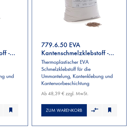
779.6.50 EVA
ff -
Kantenschmelzklebstoff -
mittelbraun
Thermoplastischer EVA
Schmelzklebstoff für die
ng und
Ummantelung, Kantenklebung und
Kantenvorbeschichtung
Ab 48,39 € zzgl. MwSt.
ZUM WARENKORB