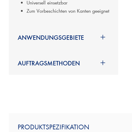
Universell einsetzbar
Zum Vorbeschichten von Kanten geeignet
ANWENDUNGSGEBIETE
ABS - Kanten
Furnierkanten
AUFTRAGSMETHODEN
Massivkanten
Melaminharzkanten
Anlagen für die Kantenvorbeschichtung
Polyesterkanten
Automatische Kantenleimmaschine
PVC - Kanten
Unverdichtete beharzte Papierkanten
PRODUKTSPEZIFIKATION