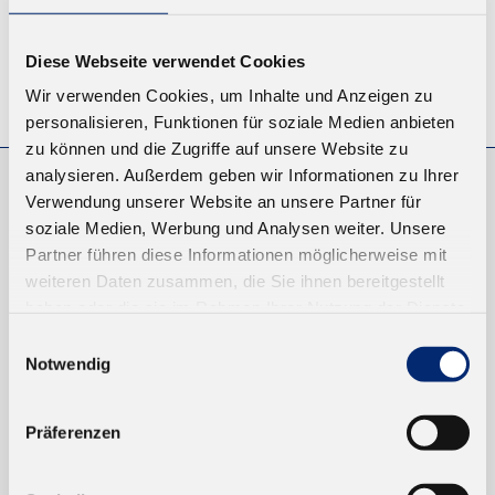
Diese Webseite verwendet Cookies
© KLEIBERIT SE & CO. KG, Max-Becker-Str. 4, 76356 Weingarten,
Wir verwenden Cookies, um Inhalte und Anzeigen zu
Germany
personalisieren, Funktionen für soziale Medien anbieten
zu können und die Zugriffe auf unsere Website zu
analysieren. Außerdem geben wir Informationen zu Ihrer
Verwendung unserer Website an unsere Partner für
EINKAUFEN
soziale Medien, Werbung und Analysen weiter. Unsere
NEUKUNDEN
Partner führen diese Informationen möglicherweise mit
VERSAND UND ZAHLUNG
weiteren Daten zusammen, die Sie ihnen bereitgestellt
haben oder die sie im Rahmen Ihrer Nutzung der Dienste
gesammelt haben.
Einwilligungsauswahl
EINFACH BEZAHLEN
Notwendig
Präferenzen