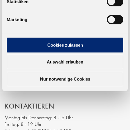
Statistiken
TRUSTED SHOP
Marketing
ONLINESHOP
Verkauf nur an Unternehmer,
Cookies zulassen
Gewerbetreibende und öffentliche
Institutionen, nicht an Verbraucher im
Auswahl erlauben
Sinne des § 13 BGB. Alle Preise in Euro
zzgl. gesetzl. MwSt.
Nur notwendige Cookies
KONTAKTIEREN
Montag bis Donnerstag: 8 -16 Uhr
Freitag: 8 - 12 Uhr