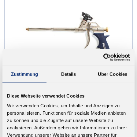
Zustimmung
Details
Über Cookies
891.1 Pistole für PUR Schäume, Ideal
Diese Webseite verwendet Cookies
Universell einsetzbare Schaumpistole
Wir verwenden Cookies, um Inhalte und Anzeigen zu
personalisieren, Funktionen für soziale Medien anbieten
Ab 35,95 € zzgl. MwSt.
zu können und die Zugriffe auf unsere Website zu
analysieren. Außerdem geben wir Informationen zu Ihrer
ZUM WARENKORB
Verwendung unserer Website an unsere Partner für