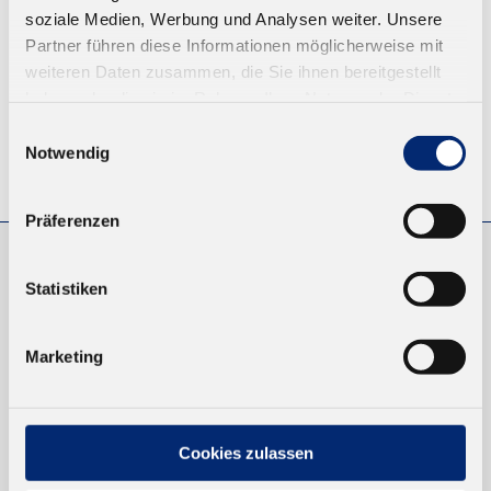
soziale Medien, Werbung und Analysen weiter. Unsere
Partner führen diese Informationen möglicherweise mit
weiteren Daten zusammen, die Sie ihnen bereitgestellt
haben oder die sie im Rahmen Ihrer Nutzung der Dienste
gesammelt haben.
Einwilligungsauswahl
Notwendig
© KLEIBERIT SE & CO. KG, Max-Becker-Str. 4, 76356 Weingarten,
Germany
Präferenzen
EINKAUFEN
Statistiken
NEUKUNDEN
VERSAND UND ZAHLUNG
Marketing
EINFACH BEZAHLEN
Cookies zulassen