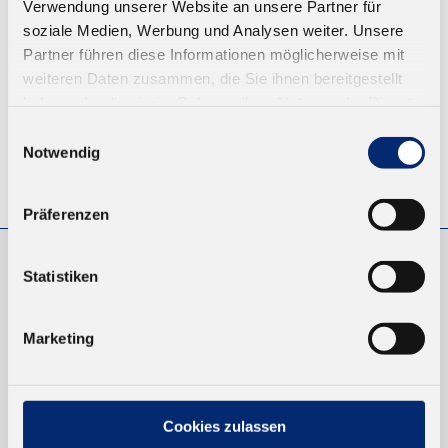
Verwendung unserer Website an unsere Partner für
ZUM WARENKORB
soziale Medien, Werbung und Analysen weiter. Unsere
Partner führen diese Informationen möglicherweise mit
weiteren Daten zusammen, die Sie ihnen bereitgestellt
haben oder die sie im Rahmen Ihrer Nutzung der Dienste
gesammelt haben.
Einwilligungsauswahl
Notwendig
© KLEIBERIT SE & CO. KG, Max-Becker-Str. 4, 76356 Weingarten,
Germany
Präferenzen
Statistiken
EINKAUFEN
NEUKUNDEN
Marketing
VERSAND UND ZAHLUNG
EINFACH BEZAHLEN
Cookies zulassen