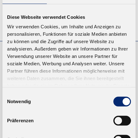
Diese Webseite verwendet Cookies
© KLEIBERIT SE & CO. KG, Max-Becker-Str. 4, 76356 Weingarten,
Wir verwenden Cookies, um Inhalte und Anzeigen zu
Germany
personalisieren, Funktionen für soziale Medien anbieten
zu können und die Zugriffe auf unsere Website zu
analysieren. Außerdem geben wir Informationen zu Ihrer
Verwendung unserer Website an unsere Partner für
EINKAUFEN
soziale Medien, Werbung und Analysen weiter. Unsere
NEUKUNDEN
Partner führen diese Informationen möglicherweise mit
VERSAND UND ZAHLUNG
weiteren Daten zusammen, die Sie ihnen bereitgestellt
haben oder die sie im Rahmen Ihrer Nutzung der Dienste
gesammelt haben.
Einwilligungsauswahl
EINFACH BEZAHLEN
Notwendig
Präferenzen