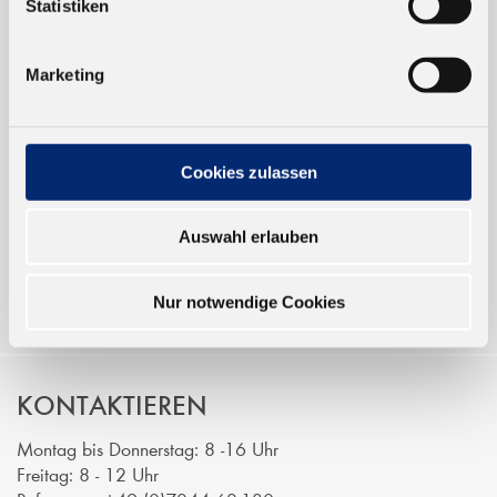
Statistiken
TRUSTED SHOP
Marketing
ONLINESHOP
Verkauf nur an Unternehmer,
Cookies zulassen
Gewerbetreibende und öffentliche
Institutionen, nicht an Verbraucher im
Auswahl erlauben
Sinne des § 13 BGB. Alle Preise in Euro
zzgl. gesetzl. MwSt.
Nur notwendige Cookies
KONTAKTIEREN
Montag bis Donnerstag: 8 -16 Uhr
Freitag: 8 - 12 Uhr