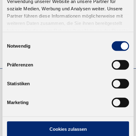
Verwendung unserer Website an unsere Partner für
ZUM WARENKORB
soziale Medien, Werbung und Analysen weiter. Unsere
Partner führen diese Informationen möglicherweise mit
weiteren Daten zusammen, die Sie ihnen bereitgestellt
haben oder die sie im Rahmen Ihrer Nutzung der Dienste
gesammelt haben.
Einwilligungsauswahl
Notwendig
© KLEIBERIT SE & CO. KG, Max-Becker-Str. 4, 76356 Weingarten,
Germany
Präferenzen
Statistiken
EINKAUFEN
NEUKUNDEN
Marketing
VERSAND UND ZAHLUNG
EINFACH BEZAHLEN
Cookies zulassen