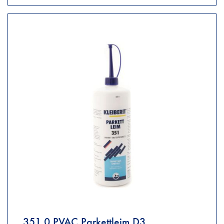
351.0 PVAC Parkettleim D3