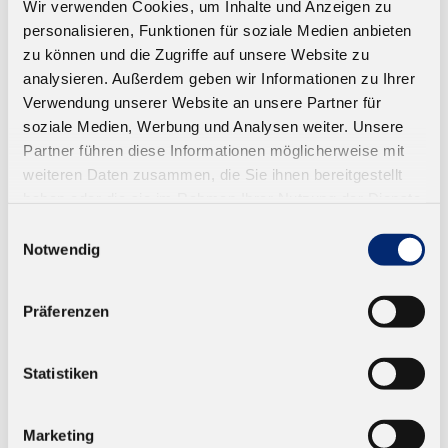
Wir verwenden Cookies, um Inhalte und Anzeigen zu
personalisieren, Funktionen für soziale Medien anbieten
zu können und die Zugriffe auf unsere Website zu
analysieren. Außerdem geben wir Informationen zu Ihrer
Verwendung unserer Website an unsere Partner für
soziale Medien, Werbung und Analysen weiter. Unsere
Partner führen diese Informationen möglicherweise mit
410.0 Wässriger Kontaktklebstoff - rosa
weiteren Daten zusammen, die Sie ihnen bereitgestellt
haben oder die sie im Rahmen Ihrer Nutzung der Dienste
Wasserbasiert. 1K ohne Härter. 2K mit Härter
gesammelt haben.
Einwilligungsauswahl
(KLEIBERIT 807.0)
Notwendig
Ab 20,52 € zzgl. MwSt.
Präferenzen
ZUM WARENKORB
Statistiken
Marketing