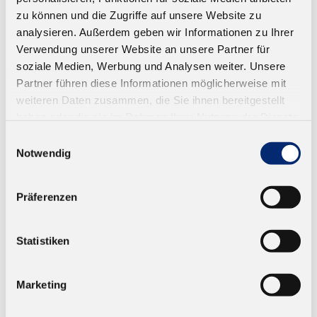
zu können und die Zugriffe auf unsere Website zu
analysieren. Außerdem geben wir Informationen zu Ihrer
Verwendung unserer Website an unsere Partner für
soziale Medien, Werbung und Analysen weiter. Unsere
Partner führen diese Informationen möglicherweise mit
weiteren Daten zusammen, die Sie ihnen bereitgestellt
haben oder die sie im Rahmen Ihrer Nutzung der Dienste
gesammelt haben.
Einwilligungsauswahl
Notwendig
594.4 N Silikon Dichtstoff, Suprasil -
schwarz
Präferenzen
Dauerelastisch. Neutral vernetzend
Ab 7,63 € zzgl. MwSt.
Statistiken
ZUM WARENKORB
Marketing