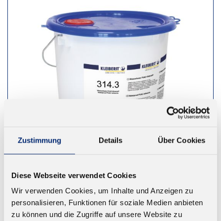
Zustimmung
Details
Über Cookies
Diese Webseite verwendet Cookies
314.3 1K PVAC Holzleim D4
Wir verwenden Cookies, um Inhalte und Anzeigen zu
Wasserfester Weißleim (EN 204 D4) mit hoher
personalisieren, Funktionen für soziale Medien anbieten
Wärmefestigkeit (EN 14257 / WATT 91)
zu können und die Zugriffe auf unsere Website zu