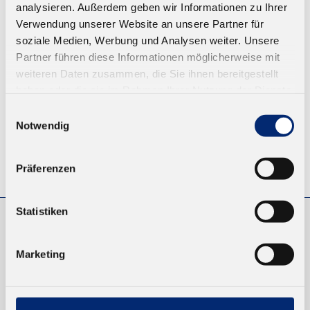
analysieren. Außerdem geben wir Informationen zu Ihrer
Ab 14,30 € zzgl. MwSt.
Verwendung unserer Website an unsere Partner für
soziale Medien, Werbung und Analysen weiter. Unsere
ZUM WARENKORB
Partner führen diese Informationen möglicherweise mit
weiteren Daten zusammen, die Sie ihnen bereitgestellt
haben oder die sie im Rahmen Ihrer Nutzung der Dienste
gesammelt haben.
Einwilligungsauswahl
Notwendig
© KLEIBERIT SE & CO. KG, Max-Becker-Str. 4, 76356 Weingarten,
Präferenzen
Germany
Statistiken
EINKAUFEN
Marketing
NEUKUNDEN
VERSAND UND ZAHLUNG