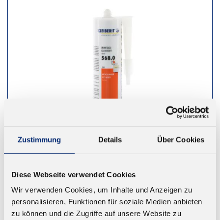
Zustimmung
Details
Über Cookies
Diese Webseite verwendet Cookies
568.0 1K PUR Montageklebstoff D4
Wir verwenden Cookies, um Inhalte und Anzeigen zu
Hervorragende Haftung. Geprüft nach EN 14257
personalisieren, Funktionen für soziale Medien anbieten
(Watt 91). Farbe: beige. Offene Zeit: ca. 5 Minuten
zu können und die Zugriffe auf unsere Website zu