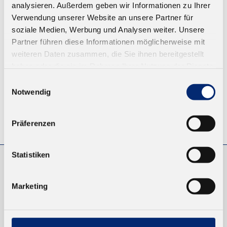
analysieren. Außerdem geben wir Informationen zu Ihrer
Ab 14,26 € zzgl. MwSt.
Verwendung unserer Website an unsere Partner für
soziale Medien, Werbung und Analysen weiter. Unsere
ZUM WARENKORB
Partner führen diese Informationen möglicherweise mit
weiteren Daten zusammen, die Sie ihnen bereitgestellt
haben oder die sie im Rahmen Ihrer Nutzung der Dienste
gesammelt haben.
Einwilligungsauswahl
Notwendig
© KLEIBERIT SE & CO. KG, Max-Becker-Str. 4, 76356 Weingarten,
Präferenzen
Germany
Statistiken
EINKAUFEN
Marketing
NEUKUNDEN
VERSAND UND ZAHLUNG