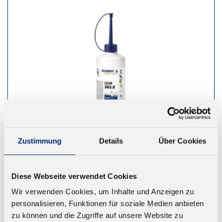
Zustimmung
Details
Über Cookies
Diese Webseite verwendet Cookies
303.0 PVAC Holzleim D3/D4
Wir verwenden Cookies, um Inhalte und Anzeigen zu
Wasserfester Weißleim. Geprüft nach EN 14257
personalisieren, Funktionen für soziale Medien anbieten
(Watt 91)
zu können und die Zugriffe auf unsere Website zu