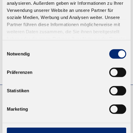
analysieren. Außerdem geben wir Informationen zu Ihrer
Ab 8,25 € zzgl. MwSt.
Verwendung unserer Website an unsere Partner für
soziale Medien, Werbung und Analysen weiter. Unsere
ZUM WARENKORB
Partner führen diese Informationen möglicherweise mit
weiteren Daten zusammen, die Sie ihnen bereitgestellt
haben oder die sie im Rahmen Ihrer Nutzung der Dienste
gesammelt haben.
Einwilligungsauswahl
Notwendig
© KLEIBERIT SE & CO. KG, Max-Becker-Str. 4, 76356 Weingarten,
Präferenzen
Germany
Statistiken
EINKAUFEN
Marketing
NEUKUNDEN
VERSAND UND ZAHLUNG