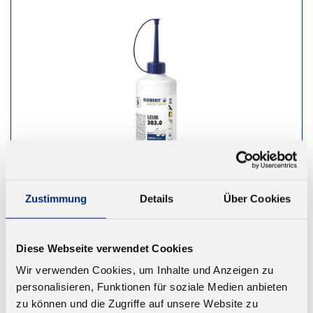
Zustimmung
Details
Über Cookies
Diese Webseite verwendet Cookies
303.0 PVAC Holzleim D3/D4
Wir verwenden Cookies, um Inhalte und Anzeigen zu
Wasserfester Weißleim. Geprüft nach EN 14257
personalisieren, Funktionen für soziale Medien anbieten
(Watt 91)
zu können und die Zugriffe auf unsere Website zu