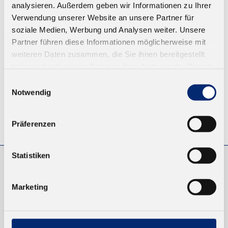
analysieren. Außerdem geben wir Informationen zu Ihrer
Ab 8,25 € zzgl. MwSt.
Verwendung unserer Website an unsere Partner für
soziale Medien, Werbung und Analysen weiter. Unsere
ZUM WARENKORB
Partner führen diese Informationen möglicherweise mit
weiteren Daten zusammen, die Sie ihnen bereitgestellt
haben oder die sie im Rahmen Ihrer Nutzung der Dienste
gesammelt haben.
Einwilligungsauswahl
Notwendig
© KLEIBERIT SE & CO. KG, Max-Becker-Str. 4, 76356 Weingarten,
Präferenzen
Germany
Statistiken
EINKAUFEN
Marketing
NEUKUNDEN
VERSAND UND ZAHLUNG