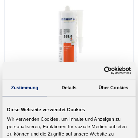
Zustimmung
Details
Über Cookies
Diese Webseite verwendet Cookies
568.0 1K PUR Montageklebstoff D4
Wir verwenden Cookies, um Inhalte und Anzeigen zu
Hervorragende Haftung. Geprüft nach EN 14257
personalisieren, Funktionen für soziale Medien anbieten
(Watt 91). Farbe: beige. Offene Zeit: ca. 5 Minuten
zu können und die Zugriffe auf unsere Website zu