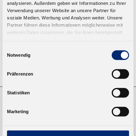
analysieren. Außerdem geben wir Informationen zu Ihrer
Ab 14,26 € zzgl. MwSt.
Verwendung unserer Website an unsere Partner für
soziale Medien, Werbung und Analysen weiter. Unsere
ZUM WARENKORB
Partner führen diese Informationen möglicherweise mit
weiteren Daten zusammen, die Sie ihnen bereitgestellt
haben oder die sie im Rahmen Ihrer Nutzung der Dienste
gesammelt haben.
Einwilligungsauswahl
Notwendig
© KLEIBERIT SE & CO. KG, Max-Becker-Str. 4, 76356 Weingarten,
Präferenzen
Germany
Statistiken
EINKAUFEN
Marketing
NEUKUNDEN
VERSAND UND ZAHLUNG