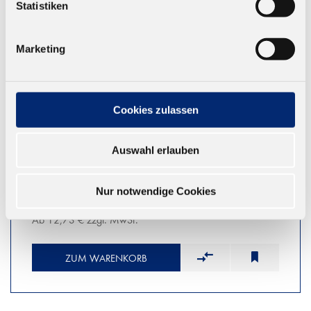
Statistiken
Marketing
Cookies zulassen
Auswahl erlauben
569.0 1K PUR Montageklebstoff D4
Feuchtigkeitshärtender Bauklebstoff. Geprüft nach
Nur notwendige Cookies
EN 14257 (Watt 91). Farbe: transparent-opak.
Ab 12,73 € zzgl. MwSt.
ZUM WARENKORB