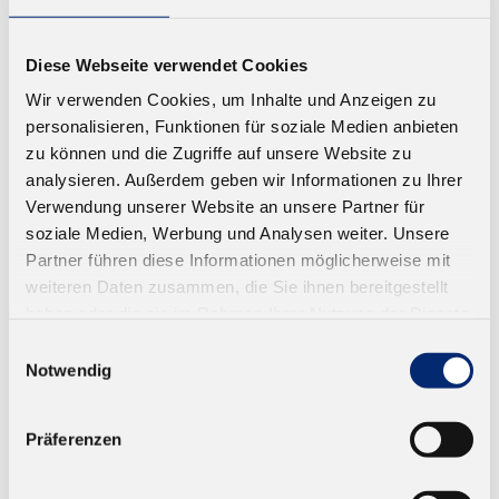
568.1 1K PUR Montageklebstoff D4
Diese Webseite verwendet Cookies
Hervorragende Haftung. Geprüft nach EN 14257
Wir verwenden Cookies, um Inhalte und Anzeigen zu
(Watt 91). Farbe: beige. Offene Zeit: ca. 3 Minuten
personalisieren, Funktionen für soziale Medien anbieten
Ab 135,96 € zzgl. MwSt.
zu können und die Zugriffe auf unsere Website zu
analysieren. Außerdem geben wir Informationen zu Ihrer
Verwendung unserer Website an unsere Partner für
ZUM WARENKORB
soziale Medien, Werbung und Analysen weiter. Unsere
Partner führen diese Informationen möglicherweise mit
weiteren Daten zusammen, die Sie ihnen bereitgestellt
haben oder die sie im Rahmen Ihrer Nutzung der Dienste
gesammelt haben.
Einwilligungsauswahl
Notwendig
Präferenzen