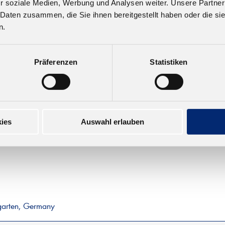
r soziale Medien, Werbung und Analysen weiter. Unsere Partner
.0 1K PUR Leim D4
 Daten zusammen, die Sie ihnen bereitgestellt haben oder die s
n.
ft nach EN 14257 (Watt
Farbe: braun. Offene Zeit:
Präferenzen
Statistiken
0-25 Minuten
,38 € zzgl. MwSt.
ies
Auswahl erlauben
garten, Germany