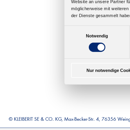
Website an unsere Partner fü
501
möglicherweise mit weiteren
der Dienste gesammelt habe
Geprü
Einwilligungsauswahl
91). 
Notwendig
ca. 2
Ab 14
Nur notwendige Cook
© KLEIBERIT SE & CO. KG, Max-Becker-Str. 4, 76356 Wein