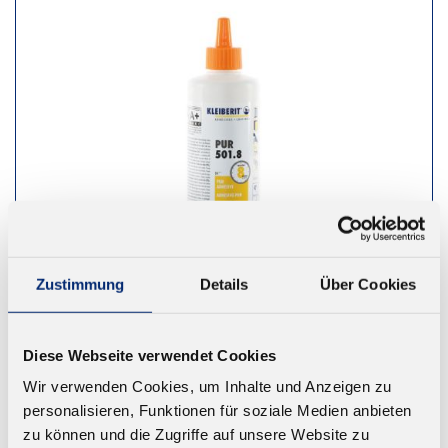
Zustimmung
Details
Über Cookies
Diese Webseite verwendet Cookies
501.8 1K PUR Leim D4
Wir verwenden Cookies, um Inhalte und Anzeigen zu
Geprüft nach EN 14257 (Watt 91). Farbe: braun.
personalisieren, Funktionen für soziale Medien anbieten
Offene Zeit: ca. 8 Minuten
zu können und die Zugriffe auf unsere Website zu