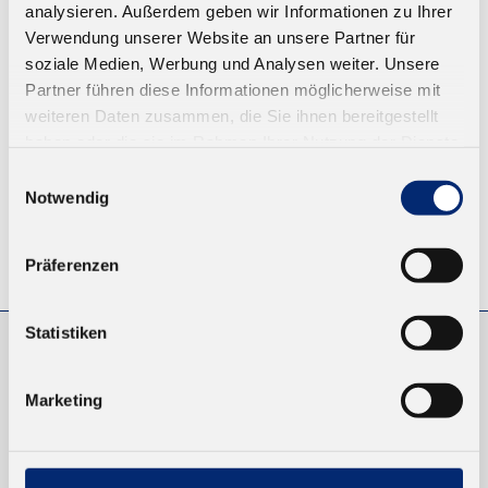
analysieren. Außerdem geben wir Informationen zu Ihrer
Ab 14,38 € zzgl. MwSt.
Verwendung unserer Website an unsere Partner für
soziale Medien, Werbung und Analysen weiter. Unsere
ZUM WARENKORB
Partner führen diese Informationen möglicherweise mit
weiteren Daten zusammen, die Sie ihnen bereitgestellt
haben oder die sie im Rahmen Ihrer Nutzung der Dienste
gesammelt haben.
Einwilligungsauswahl
Notwendig
© KLEIBERIT SE & CO. KG, Max-Becker-Str. 4, 76356 Weingarten,
Präferenzen
Germany
Statistiken
EINKAUFEN
Marketing
NEUKUNDEN
VERSAND UND ZAHLUNG