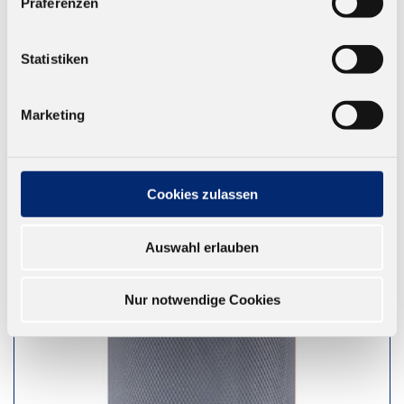
Präferenzen
Pfohl Leimer ohne Walze. Auftragsbreite: 75 mm
Ab 172,53 € zzgl. MwSt.
Statistiken
ZUM WARENKORB
Marketing
Cookies zulassen
Auswahl erlauben
Nur notwendige Cookies