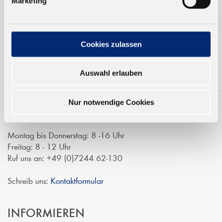
Marketing
Verkauf nur an Unternehmer,
Gewerbetreibende und öffentliche
Institutionen, nicht an Verbraucher im
Sinne des § 13 BGB. Alle Preise in Euro
Cookies zulassen
zzgl. gesetzl. MwSt.
Auswahl erlauben
Nur notwendige Cookies
KONTAKTIEREN
Montag bis Donnerstag: 8 -16 Uhr
Freitag: 8 - 12 Uhr
Ruf uns an: +49 (0)7244 62-130
Schreib uns:
Kontaktformular
INFORMIEREN