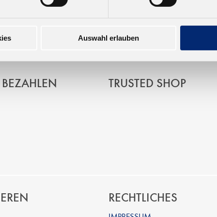
garten, Germany
ies
Auswahl erlauben
 BEZAHLEN
TRUSTED SHOP
IEREN
RECHTLICHES
IMPRESSUM