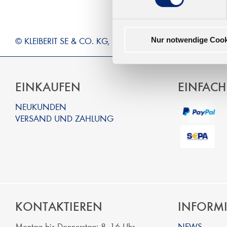
© KLEIBERIT SE & CO. KG, Max-Becker-Str. 4, 76356 Wein
Nur notwendige Cook
EINKAUFEN
EINFACH
NEUKUNDEN
VERSAND UND ZAHLUNG
KONTAKTIEREN
INFORM
Montag bis Donnerstag: 8 -16 Uhr
NEWS