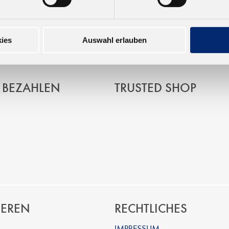
garten, Germany
ies
Auswahl erlauben
 BEZAHLEN
TRUSTED SHOP
IEREN
RECHTLICHES
IMPRESSUM