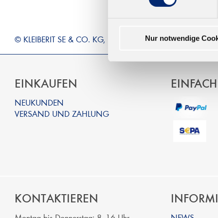
© KLEIBERIT SE & CO. KG, Max-Becker-Str. 4, 76356 Wein
Nur notwendige Cook
EINKAUFEN
EINFACH
NEUKUNDEN
VERSAND UND ZAHLUNG
KONTAKTIEREN
INFORM
Montag bis Donnerstag: 8 -16 Uhr
NEWS