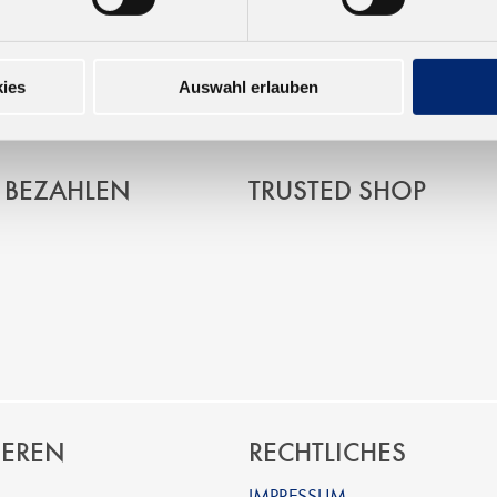
garten, Germany
ies
Auswahl erlauben
 BEZAHLEN
TRUSTED SHOP
IEREN
RECHTLICHES
IMPRESSUM