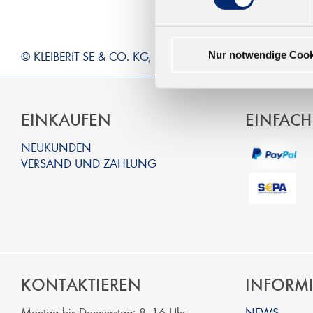
© KLEIBERIT SE & CO. KG, Max-Becker-Str. 4, 76356 Wein
Nur notwendige Cook
EINKAUFEN
EINFACH
NEUKUNDEN
VERSAND UND ZAHLUNG
KONTAKTIEREN
INFORM
Montag bis Donnerstag: 8 -16 Uhr
NEWS