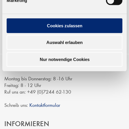
Marketing
Verkauf nur an Unternehmer,
Gewerbetreibende und öffentliche
Institutionen, nicht an Verbraucher im
Sinne des § 13 BGB. Alle Preise in Euro
Cookies zulassen
zzgl. gesetzl. MwSt.
Auswahl erlauben
Nur notwendige Cookies
KONTAKTIEREN
Montag bis Donnerstag: 8 -16 Uhr
Freitag: 8 - 12 Uhr
Ruf uns an: +49 (0)7244 62-130
Schreib uns:
Kontaktformular
INFORMIEREN