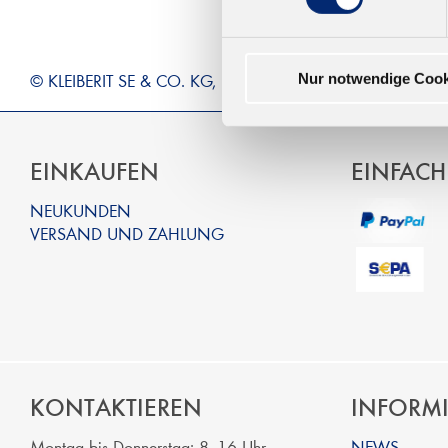
© KLEIBERIT SE & CO. KG, Max-Becker-Str. 4, 76356 Wein
Nur notwendige Cook
EINKAUFEN
EINFACH
NEUKUNDEN
VERSAND UND ZAHLUNG
KONTAKTIEREN
INFORM
Montag bis Donnerstag: 8 -16 Uhr
NEWS