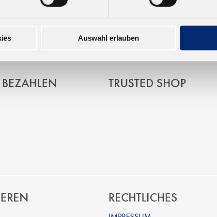
garten, Germany
ies
Auswahl erlauben
 BEZAHLEN
TRUSTED SHOP
IEREN
RECHTLICHES
IMPRESSUM