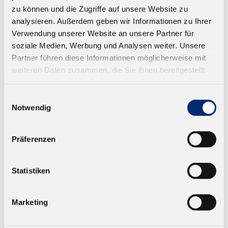
zu können und die Zugriffe auf unsere Website zu
analysieren. Außerdem geben wir Informationen zu Ihrer
Verwendung unserer Website an unsere Partner für
soziale Medien, Werbung und Analysen weiter. Unsere
Partner führen diese Informationen möglicherweise mit
weiteren Daten zusammen, die Sie ihnen bereitgestellt
haben oder die sie im Rahmen Ihrer Nutzung der Dienste
gesammelt haben.
Einwilligungsauswahl
Notwendig
851.0 Sekundenklebstoff, High Tack
Präferenzen
Dünnflüssige schnellhärtende Variante für
verschiedenste Materialien
Statistiken
Ab 11,75 € zzgl. MwSt.
ZUM WARENKORB
Marketing