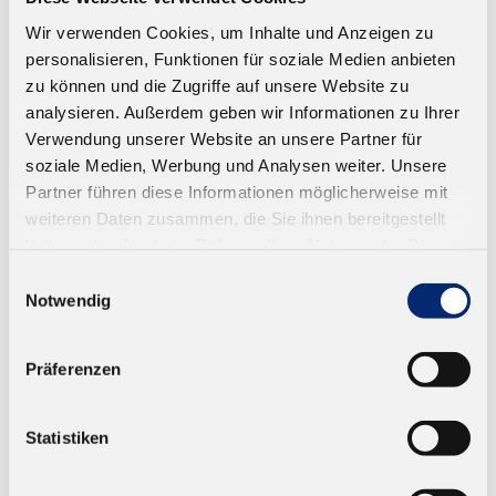
Wir verwenden Cookies, um Inhalte und Anzeigen zu
personalisieren, Funktionen für soziale Medien anbieten
zu können und die Zugriffe auf unsere Website zu
analysieren. Außerdem geben wir Informationen zu Ihrer
Verwendung unserer Website an unsere Partner für
soziale Medien, Werbung und Analysen weiter. Unsere
Partner führen diese Informationen möglicherweise mit
weiteren Daten zusammen, die Sie ihnen bereitgestellt
haben oder die sie im Rahmen Ihrer Nutzung der Dienste
gesammelt haben.
Einwilligungsauswahl
Notwendig
Präferenzen
569.0 1K PUR Montageklebstoff D4
Feuchtigkeitshärtender Bauklebstoff. Geprüft nach
Statistiken
EN 14257 (Watt 91). Farbe: transparent-opak.
Ab 12,73 € zzgl. MwSt.