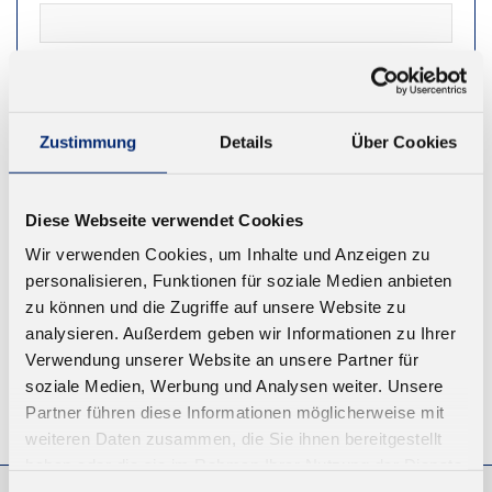
NEWSLETTER
Zustimmung
Details
Über Cookies
REGISTRIEREN
Diese Webseite verwendet Cookies
Wir verwenden Cookies, um Inhalte und Anzeigen zu
personalisieren, Funktionen für soziale Medien anbieten
zu können und die Zugriffe auf unsere Website zu
analysieren. Außerdem geben wir Informationen zu Ihrer
Verwendung unserer Website an unsere Partner für
soziale Medien, Werbung und Analysen weiter. Unsere
Partner führen diese Informationen möglicherweise mit
© KLEIBERIT SE & CO. KG, Max-Becker-Str. 4, 76356 Weingarten,
Germany
weiteren Daten zusammen, die Sie ihnen bereitgestellt
haben oder die sie im Rahmen Ihrer Nutzung der Dienste
gesammelt haben.