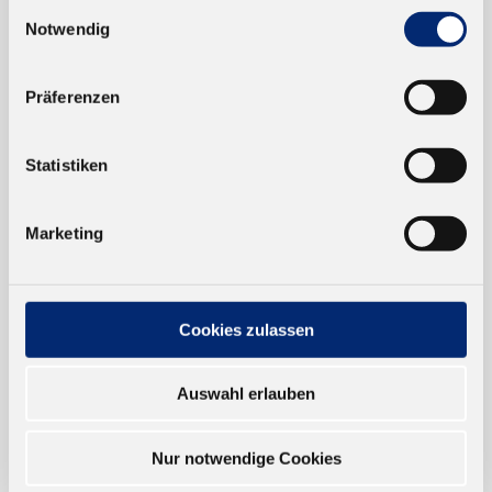
Einwilligungsauswahl
Notwendig
EINKAUFEN
NEUKUNDEN
Präferenzen
VERSAND UND ZAHLUNG
Statistiken
EINFACH BEZAHLEN
Marketing
Cookies zulassen
TRUSTED SHOP
Auswahl erlauben
ONLINESHOP
Nur notwendige Cookies
Verkauf nur an Unternehmer,