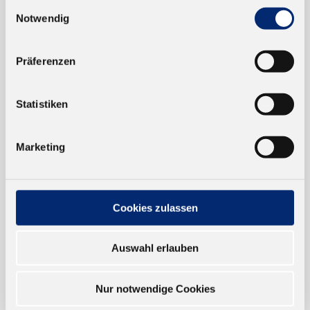
Einwilligungsauswahl
Notwendig
EINKAUFEN
NEUKUNDEN
Präferenzen
VERSAND UND ZAHLUNG
Statistiken
EINFACH BEZAHLEN
Marketing
Cookies zulassen
TRUSTED SHOP
Auswahl erlauben
ONLINESHOP
Nur notwendige Cookies
Verkauf nur an Unternehmer,