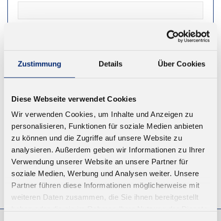
NEWSLETTER
Zustimmung
Details
Über Cookies
REGISTRIEREN
Diese Webseite verwendet Cookies
Wir verwenden Cookies, um Inhalte und Anzeigen zu
personalisieren, Funktionen für soziale Medien anbieten
zu können und die Zugriffe auf unsere Website zu
analysieren. Außerdem geben wir Informationen zu Ihrer
Verwendung unserer Website an unsere Partner für
soziale Medien, Werbung und Analysen weiter. Unsere
Partner führen diese Informationen möglicherweise mit
© KLEIBERIT SE & CO. KG, Max-Becker-Str. 4, 76356 Weingarten,
Germany
weiteren Daten zusammen, die Sie ihnen bereitgestellt
haben oder die sie im Rahmen Ihrer Nutzung der Dienste
gesammelt haben.