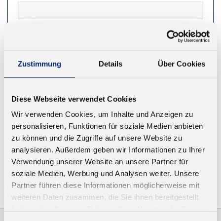
NEWSLETTER
Zustimmung
Details
Über Cookies
REGISTRIEREN
Diese Webseite verwendet Cookies
Wir verwenden Cookies, um Inhalte und Anzeigen zu
personalisieren, Funktionen für soziale Medien anbieten
zu können und die Zugriffe auf unsere Website zu
analysieren. Außerdem geben wir Informationen zu Ihrer
Verwendung unserer Website an unsere Partner für
soziale Medien, Werbung und Analysen weiter. Unsere
Partner führen diese Informationen möglicherweise mit
© KLEIBERIT SE & CO. KG, Max-Becker-Str. 4, 76356 Weingarten,
Germany
weiteren Daten zusammen, die Sie ihnen bereitgestellt
haben oder die sie im Rahmen Ihrer Nutzung der Dienste
gesammelt haben.