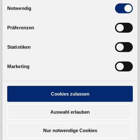
Einwilligungsauswahl
Notwendig
EINKAUFEN
NEUKUNDEN
Präferenzen
VERSAND UND ZAHLUNG
Statistiken
EINFACH BEZAHLEN
Marketing
Cookies zulassen
TRUSTED SHOP
Auswahl erlauben
ONLINESHOP
Nur notwendige Cookies
Verkauf nur an Unternehmer,