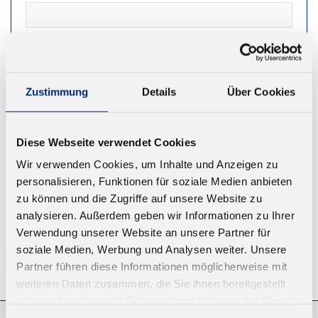
NEWSLETTER
Zustimmung
Details
Über Cookies
REGISTRIEREN
Diese Webseite verwendet Cookies
Wir verwenden Cookies, um Inhalte und Anzeigen zu
personalisieren, Funktionen für soziale Medien anbieten
zu können und die Zugriffe auf unsere Website zu
analysieren. Außerdem geben wir Informationen zu Ihrer
Verwendung unserer Website an unsere Partner für
soziale Medien, Werbung und Analysen weiter. Unsere
Partner führen diese Informationen möglicherweise mit
© KLEIBERIT SE & CO. KG, Max-Becker-Str. 4, 76356 Weingarten,
Germany
weiteren Daten zusammen, die Sie ihnen bereitgestellt
haben oder die sie im Rahmen Ihrer Nutzung der Dienste
gesammelt haben.