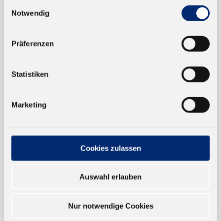
Einwilligungsauswahl
Notwendig
EINKAUFEN
NEUKUNDEN
Präferenzen
VERSAND UND ZAHLUNG
Statistiken
EINFACH BEZAHLEN
Marketing
Cookies zulassen
TRUSTED SHOP
Auswahl erlauben
ONLINESHOP
Nur notwendige Cookies
Verkauf nur an Unternehmer,