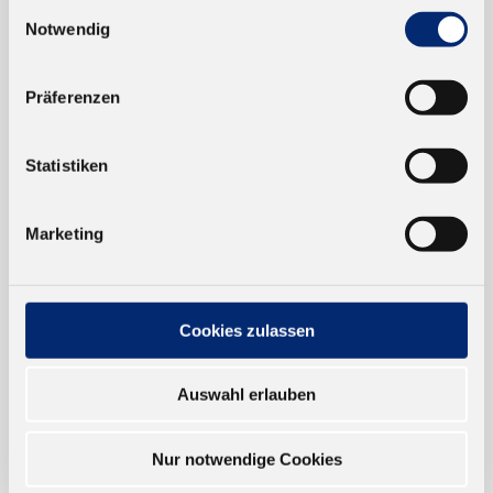
Einwilligungsauswahl
Notwendig
EINKAUFEN
NEUKUNDEN
Präferenzen
VERSAND UND ZAHLUNG
Statistiken
EINFACH BEZAHLEN
Marketing
Cookies zulassen
TRUSTED SHOP
Auswahl erlauben
ONLINESHOP
Nur notwendige Cookies
Verkauf nur an Unternehmer,