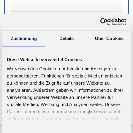
NEWSLETTER
Zustimmung
Details
Über Cookies
REGISTRIEREN
Diese Webseite verwendet Cookies
Wir verwenden Cookies, um Inhalte und Anzeigen zu
personalisieren, Funktionen für soziale Medien anbieten
zu können und die Zugriffe auf unsere Website zu
analysieren. Außerdem geben wir Informationen zu Ihrer
Verwendung unserer Website an unsere Partner für
soziale Medien, Werbung und Analysen weiter. Unsere
Partner führen diese Informationen möglicherweise mit
© KLEIBERIT SE & CO. KG, Max-Becker-Str. 4, 76356 Weingarten,
Germany
weiteren Daten zusammen, die Sie ihnen bereitgestellt
haben oder die sie im Rahmen Ihrer Nutzung der Dienste
gesammelt haben.