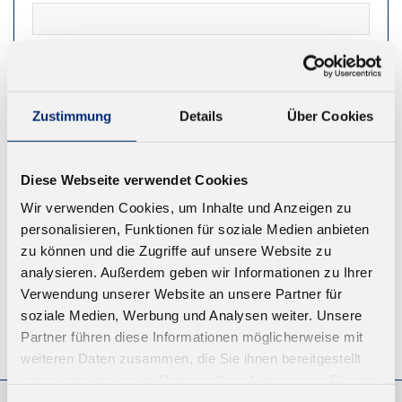
NEWSLETTER
Zustimmung
Details
Über Cookies
REGISTRIEREN
Diese Webseite verwendet Cookies
Wir verwenden Cookies, um Inhalte und Anzeigen zu
personalisieren, Funktionen für soziale Medien anbieten
zu können und die Zugriffe auf unsere Website zu
analysieren. Außerdem geben wir Informationen zu Ihrer
Verwendung unserer Website an unsere Partner für
soziale Medien, Werbung und Analysen weiter. Unsere
Partner führen diese Informationen möglicherweise mit
© KLEIBERIT SE & CO. KG, Max-Becker-Str. 4, 76356 Weingarten,
Germany
weiteren Daten zusammen, die Sie ihnen bereitgestellt
haben oder die sie im Rahmen Ihrer Nutzung der Dienste
gesammelt haben.