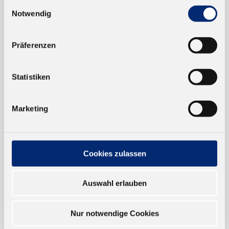
Einwilligungsauswahl
Notwendig
EINKAUFEN
NEUKUNDEN
Präferenzen
VERSAND UND ZAHLUNG
Statistiken
EINFACH BEZAHLEN
Marketing
Cookies zulassen
TRUSTED SHOP
Auswahl erlauben
ONLINESHOP
Nur notwendige Cookies
Verkauf nur an Unternehmer,