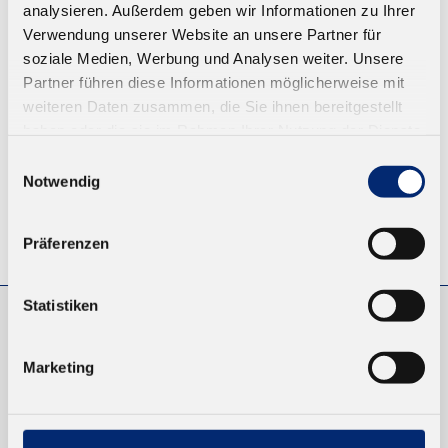
analysieren. Außerdem geben wir Informationen zu Ihrer
Ab 16,08 € zzgl. MwSt.
Verwendung unserer Website an unsere Partner für
soziale Medien, Werbung und Analysen weiter. Unsere
ZUM WARENKORB
Partner führen diese Informationen möglicherweise mit
weiteren Daten zusammen, die Sie ihnen bereitgestellt
haben oder die sie im Rahmen Ihrer Nutzung der Dienste
gesammelt haben.
Einwilligungsauswahl
Notwendig
© KLEIBERIT SE & CO. KG, Max-Becker-Str. 4, 76356 Weingarten,
Präferenzen
Germany
Statistiken
EINKAUFEN
Marketing
NEUKUNDEN
VERSAND UND ZAHLUNG