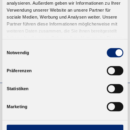
analysieren. Außerdem geben wir Informationen zu Ihrer
Ab 7,36 € zzgl. MwSt.
Verwendung unserer Website an unsere Partner für
soziale Medien, Werbung und Analysen weiter. Unsere
ZUM WARENKORB
Partner führen diese Informationen möglicherweise mit
weiteren Daten zusammen, die Sie ihnen bereitgestellt
haben oder die sie im Rahmen Ihrer Nutzung der Dienste
gesammelt haben.
Einwilligungsauswahl
Notwendig
© KLEIBERIT SE & CO. KG, Max-Becker-Str. 4, 76356 Weingarten,
Präferenzen
Germany
Statistiken
EINKAUFEN
Marketing
NEUKUNDEN
VERSAND UND ZAHLUNG